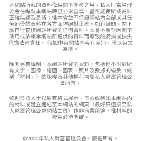
本網站所載的資料僅供閣下參考之用。私人財富管理
公會在編製本網站時已力求審慎，盡可能使所載資料
正確無誤及最新；惟本會並不保證網站內全部或其任
何部分的資料在各方面均絕對正確。如有疑問，閣下
應自行查核網站所載的任何資料。本會不會對因閣下
使用或依賴本網站所提供的資料而導致的虧損或損失
承擔法律責任。 假如中英網站內容有差別，應以英文
為準。
除非另有說明，本網站所載的資料，包括但不限於所
有文字、圖像、繒圖、圖表、照片及數據的編彙（統
稱「材料」）的版權及其他權利均屬私人財富管理公
會所有。
歡迎公眾人士以原有格式展示、下載或列印本網站內
的材料或建立連結至本網站的網頁（最好只連接至私
人財富管理公會網站主頁）作非商業用途，惟材料的
複製必須準確。
©️2020年私人財富管理公會。版權所有。