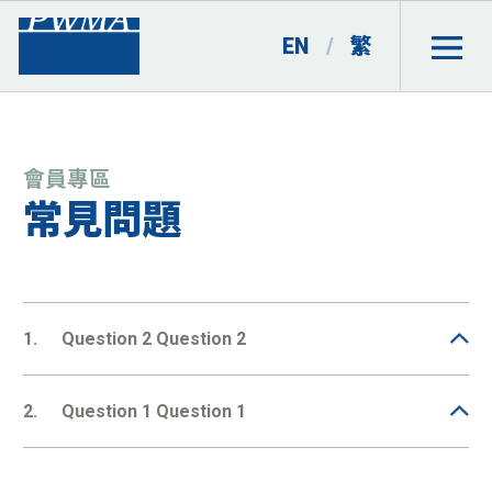
EN
/
繁
會員專區
常見問題
1.
Question 2 Question 2
Lorem ipsum dolor sit amet, consectetur adipiscing elit.
Vestibulum ut libero augue. Suspendisse pretium ultricies
2.
Question 1 Question 1
est, id euismod orci mattis sit amet. Duis varius et ante
quis facilisis. Sed ac rhoncus mi. Proin libero diam,
Lorem ipsum dolor sit amet, consectetur adipiscing elit.
gravida vitae fermentum nec, rhoncus nec velit.
Vestibulum ut libero augue. Suspendisse pretium ultricies
Suspendisse volutpat, urna eget lobortis tincidunt, nisi