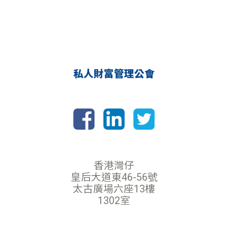
est, id euismod orci mattis sit amet. Duis varius et ante
nulla sollicitudin sem, sed interdum turpis arcu
quis facilisis. Sed ac rhoncus mi. Proin libero diam,
et arcu. Mauris sollicitudin felis eu mauris aliquam, ut
gravida vitae fermentum nec, rhoncus nec velit.
tempor ex accumsan. Etiam orci odio, elementum a
Suspendisse volutpat, urna eget lobortis tincidunt, nisi
cursus eget, porttitor id lorem. Aenean interdum porta
nulla sollicitudin sem, sed interdum turpis arcu
iaculis. Nulla id augue nisl. Quisque eget nisi ac nunc
et arcu. Mauris sollicitudin felis eu mauris aliquam, ut
dictum scelerisque sit amet vel.
tempor ex accumsan. Etiam orci odio, elementum a
cursus eget, porttitor id lorem. Aenean interdum porta
私人財富管理公會
iaculis. Nulla id augue nisl. Quisque eget nisi ac nunc
dictum scelerisque sit amet vel.
香港灣仔
皇后大道東46-56號
太古廣場六座13樓
1302室