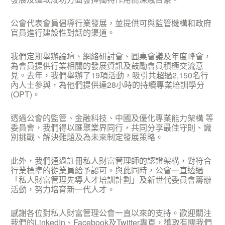
公會代表會員倡導行業發展，並提供可與監管機構和政府
官員進行建設性對話的渠道。
我們定期舉辦論壇、網絡研討會、圓桌會議及年度峰會，
為會員提供行業相關的發展資訊及鼓勵會員積極交流意
見。去年，我們舉辦了19項活動，吸引共超過2,150名行
內人士參與，為他們提供達28小時的持續專業培訓學分
(OPT)。
透過公會的監管、金融科技、中國及優化專業能力架構 等
委員會，我們得以匯聚業界同行，共同分享最佳守則、識
別挑戰、解決難題及為未來制定發展策略。
此外，我們通過註冊私人財富管理師的認證架構，對符合
行業標準的從業員給予認可。與此同時，公會一直透過
「私人財富管理先導人才培訓計劃」及新世代委員會籌辦
活動，努力培育新一代人才。
感謝各位對私人財富管理公會一直以來的支持。歡迎關注
我們的LinkedIn、Facebook及Twitter專頁，獲取有關我們